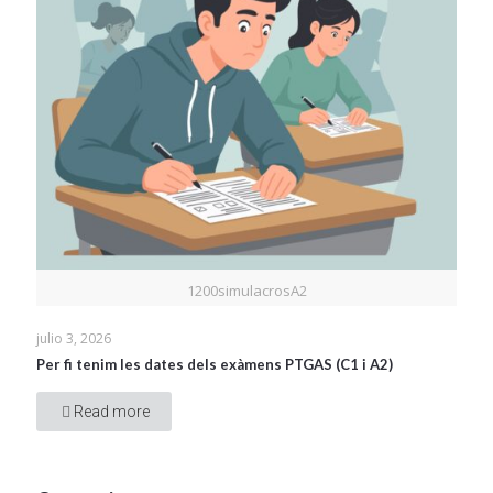
1200simulacrosA2
julio 3, 2026
Per fi tenim les dates dels exàmens PTGAS (C1 i A2)
Read more