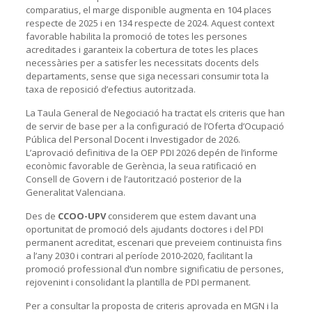
comparatius, el marge disponible augmenta en 104 places
respecte de 2025 i en 134 respecte de 2024. Aquest context
favorable habilita la promoció de totes les persones
acreditades i garanteix la cobertura de totes les places
necessàries per a satisfer les necessitats docents dels
departaments, sense que siga necessari consumir tota la
taxa de reposició d’efectius autoritzada.
La Taula General de Negociació ha tractat els criteris que han
de servir de base per a la configuració de l’Oferta d’Ocupació
Pública del Personal Docent i Investigador de 2026.
L’aprovació definitiva de la OEP PDI 2026 depén de l’informe
econòmic favorable de Gerència, la seua ratificació en
Consell de Govern i de l’autorització posterior de la
Generalitat Valenciana.
Des de
CCOO-UPV
considerem que estem davant una
oportunitat de promoció dels ajudants doctores i del PDI
permanent acreditat, escenari que preveiem continuista fins
a l’any 2030 i contrari al període 2010-2020, facilitant la
promoció professional d’un nombre significatiu de persones,
rejovenint i consolidant la plantilla de PDI permanent.
Per a consultar la proposta de criteris aprovada en MGN i la