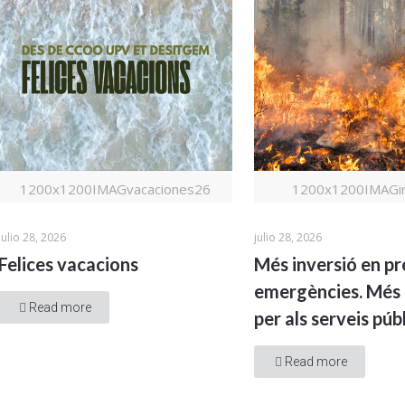
1200x1200IMAGvacaciones26
1200x1200IMAGin
julio 28, 2026
julio 28, 2026
Felices vacacions
Més inversió en pr
emergències. Més 
Read more
per als serveis públ
Read more