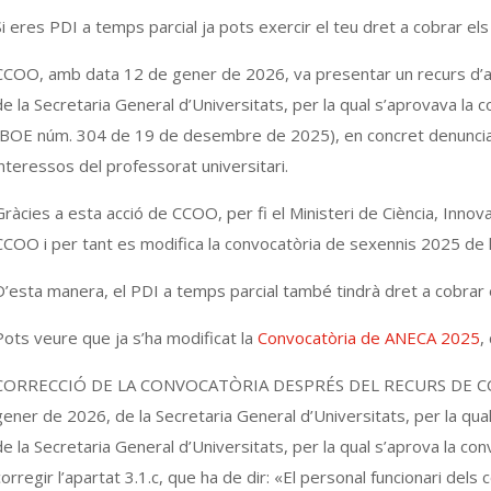
Si eres PDI a temps parcial ja pots exercir el teu dret a cobrar el
CCOO, amb data 12 de gener de 2026, va presentar un recurs d’a
de la Secretaria General d’Universitats, per la qual s’aprovava la c
(BOE núm. 304 de 19 de desembre de 2025), en concret denunciant l’
interessos del professorat universitari.
Gràcies a esta acció de CCOO, per fi el Ministeri de Ciència, Innov
CCOO i per tant es modifica la convocatòria de sexennis 2025 de 
D’esta manera, el PDI a temps parcial també tindrà dret a cobrar
Pots veure que ja s’ha modificat la
Convocatòria de ANECA 2025
,
CORRECCIÓ DE LA CONVOCATÒRIA DESPRÉS DEL RECURS DE CCOO:
gener de 2026, de la Secretaria General d’Universitats, per la qu
de la Secretaria General d’Universitats, per la qual s’aprova la conv
corregir l’apartat 3.1.c, que ha de dir: «El personal funcionari del