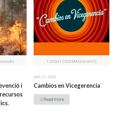
cendio
1200x1200IMAGceseVG
julio 27, 2026
evenció i
Cambios en Vicegerencia
recursos
Read more
ics.