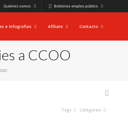
Quiénes somos
Boletines empleo público
as e Infografías
Afíliate
Contacto
cies a CCOO
CCOO
Tags
Categories