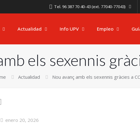
Tel. 96 387 70 40-43 (ext. 77040-77043)
Actualidad
Info UPV
Empleo
Guí
amb els sexennis grà
me
Actualidad
Nou avanç amb els sexennis gràcies a 
enero 20, 2026