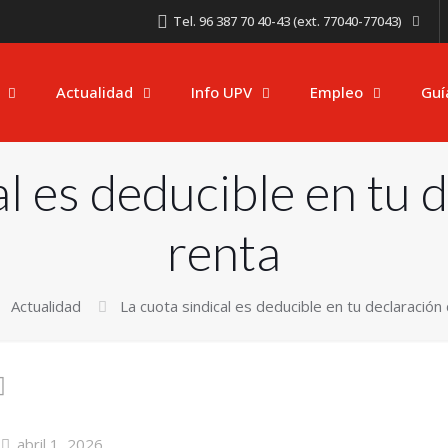
Tel. 96 387 70 40-43 (ext. 77040-77043)
Actualidad
Info UPV
Empleo
Guí
l es deducible en tu 
renta
Actualidad
La cuota sindical es deducible en tu declaración 
abril 1, 2026