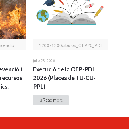
cendio
1200x1200dibujos_OEP26_PDI
julio 23, 2026
evenció i
Execució de la OEP-PDI
recursos
2026 (Places de TU-CU-
ics.
PPL)
Read more