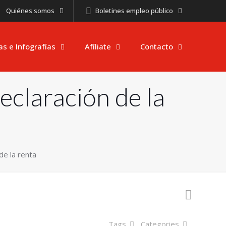
Quiénes somos
Boletines empleo público
as e Infografías
Afíliate
Contacto
declaración de la
de la renta
Tags
Categories