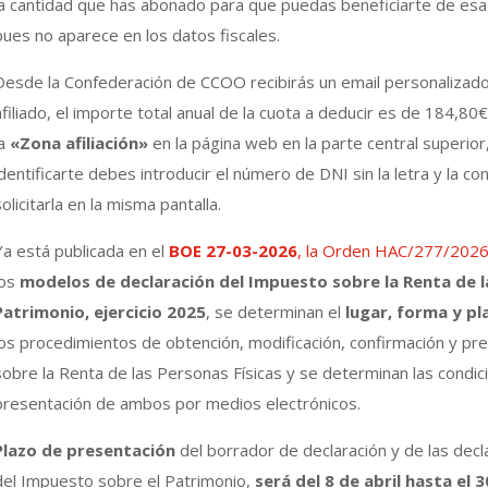
la cantidad que has abonado para que puedas beneficiarte de esa
pues no aparece en los datos fiscales.
Desde la Confederación de CCOO recibirás un email personalizado
afiliado, el importe total anual de la cuota a deducir es de 184,80
la
«Zona afiliación»
en la página web en la parte central superior
identificarte debes introducir el número de DNI sin la letra y la c
solicitarla en la misma pantalla.
Ya está publicada en el
BOE 27-03-2026
, la Orden HAC/277/202
los
modelos de declaración del Impuesto sobre la Renta de l
Patrimonio, ejercicio 2025
, se determinan el
lugar, forma y p
los procedimientos de obtención, modificación, confirmación y pr
sobre la Renta de las Personas Físicas y se determinan las condic
presentación de ambos por medios electrónicos.
Plazo de presentación
del borrador de declaración y de las decl
del Impuesto sobre el Patrimonio,
será del 8 de abril hasta el 