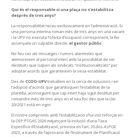
Qui és el responsable si una plaça no s’estabilitza
després de tres anys?
La responsabilitat recau exclusivament en l’administració. Si
una persona interina roman més de tres anys en una vacant
i la UPV no executa l’oferta d’ocupació corresponent, la llei
assenyala un culpable directe:
el gestor públic
.
No feu cas als missatges i rumors alarmistes que
atemoreixen al personal interí amb la possibilitat de ser
destituït i que culpen als sindicats “institucionalitzats” per
adoptar acords que garanteixen la seua estabilitat.
Des de
CCOO-UPV
treballem en la cerca de solucions i en
l’adopció d’acords que garantisquen l’estabilitat de la
plantilla, aconseguint que cap interí haja sigut destituït per
romandre més de tres anys en el seu lloc des que la Llei
20/2021 està en vigor.
El nostre compromís amb l’estabilització s’ha vist reforçat en
la OEP PTGAS 2026 mitjançant la inclusió d’una Taxa
Específica d’Estabilització, prevista en l’art. 20.dos.4 LPGE
2023, a través de l’aprovació de l’Instrument de Planificació