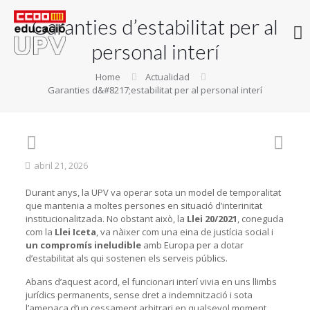
Garanties d’estabilitat per al
personal interí
Home
Actualidad
Garanties d&#8217;estabilitat per al personal interí
abril 21, 2026
Durant anys, la UPV va operar sota un model de temporalitat
que mantenia a moltes persones en situació d’interinitat
institucionalitzada. No obstant això, la
Llei 20/2021
, coneguda
com la
Llei Iceta
, va nàixer com una eina de justícia social i
un compromís ineludible
amb Europa per a dotar
d’estabilitat als qui sostenen els serveis públics.
Abans d’aquest acord, el funcionari interí vivia en uns llimbs
jurídics permanents, sense dret a indemnització i sota
l’amenaça d’un cessament arbitrari en qualsevol moment.