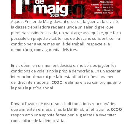
Aquest Primer de Maig, davant el soroll, la guerra i la divisió,
la classe treballadora reclama unida un salari digne, que
permeta sostindre la vida, un habitatge assequible, que faça
possible un projecte vital, temps de descans suficient, com a
condició per a viure més enllà del treball i respecte a la
democràcia, com a garantia dels tres.
Ens trobem en un moment decisiu on no sols es juguen les
condicions de vida, sinó la pròpia democràcia. En un escenari
internacional marcat per la inestabilitat i el qüestionament
del dret internacional,
CCOO
reafirma el seu compromís amb
la pau i la justícia social.
Davant l’avanç de discursos d’odi i posicions reaccionàries
que alimenten el masclisme, la LGTBI-fòbia i el racisme,
CCOO
respon amb una aposta ferma per la igualtat i la diversitat
com a pilars de la democràcia.