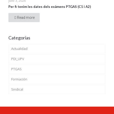
julio 3, 2026
Per fi tenim les dates dels exàmens PTGAS (C1 i A2)
Read more
Categorías
Actualidad
PDI_UPV
PTGAS
Formación
Sindical