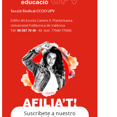
Secció Sindical CCOO UPV
Edifici 4G Escola Camins II. Planta baixa.
Universitat Politècnica de València
Tel:
96 387 70 40
- 43 (ext. 77040-77043)
ccoo@upv.es
Suscríbete a nuestro