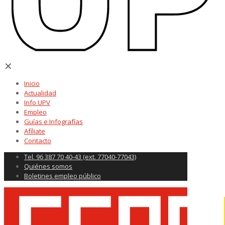
✕
Inicio
Actualidad
Info UPV
Empleo
Guías e Infografías
Afíliate
Contacto
Tel. 96 387 70 40-43 (ext. 77040-77043)
Quiénes somos
Boletines empleo público