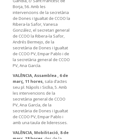
Gandia, c/ Sant Francesc de
Borja, 56. Amb les
intervencions de la secretària
de Dones i Igualtat de CCOO la
Ribera-la Safor, Vanesa
González, el secretari general
de CCOO la Ribera-la Safor,
Andrés Bermejo, de la
secretària de Dones i Igualtat
de CCOO PV, Empar Pablo i de
la secretària general de CCOO
PV, Ana García.
VALÈNCIA,
Assamblea , 6 de
març, 11 hores,
sala d’actes
seu pl. Nàpols i Sicília, 5. Amb
les intervencions de la
secretària general de CCOO
PV, Ana García, de la
secretària de Dones i Igualtat
de CCOO PV, Empar Pablo i
amb una taula de lideresses.
VALÈNCIA, Mobilitació, 8 de
març, 18 hores
, des de la