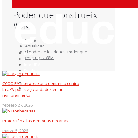
El Poder de les dones.
Poder que construeix
#8M
Home
Actualidad
El Poder de les dones. Poder que
Inicio
construeix #8M
Actualidad
Info UPV
Empleo
Guías e Infografías
Afíliate
CCOO PV interpone una demanda contra
Contacto
la UPV por irregularidades en un
nombramiento
febrero 27, 2026
Protección a las Personas Becarias
marzo 5, 2026