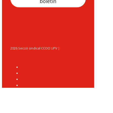
boletín
Politica de Cookies
Política de Privacidad
Aviso legal
2026 Secció sindical CCOO UPV |
Federació
d'Educació de Comissions Obreres del País
Valencià