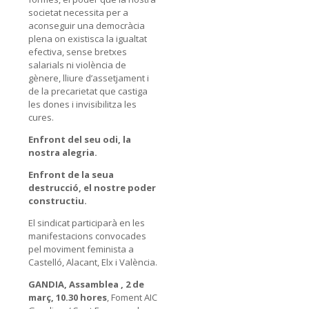
societat necessita per a
aconseguir una democràcia
plena on existisca la igualtat
efectiva, sense bretxes
salarials ni violència de
gènere, lliure d’assetjament i
de la precarietat que castiga
les dones i invisibilitza les
cures.
Enfront del seu odi, la
nostra alegria.
Enfront de la seua
destrucció, el nostre poder
constructiu.
El sindicat participarà en les
manifestacions convocades
pel moviment feminista a
Castelló, Alacant, Elx i València.
GANDIA, Assamblea , 2 de
març, 10.30 hores
, Foment AIC