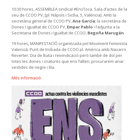
10:30 hores, ASSEMBLEA sindical #EnsToca. Sala d’actes de la
seu de CCOO PV, [pl. Nàpols i Sicília, 5, València]. Amb la
secretària general de CCOO PV,
Ana García
; la secretària de
Dones i Igualtat de CCOO PV,
Empar Pablo
i l’adjunta a la
Secretaria de Dones i Igualtat de CCOO,
Begoña Marugán
.
19 hores, MANIFESTACIÓ organitzada pel Moviment Feminista
Valencià. Punt de trobada de CCOO pl. Amèrica amb Navarro
Reverter. Dia de lluita i reivindicació però també de dol per
totes les dones i criatures que ens falten, procurarem anar
vestides de negre i lila.
Més informació