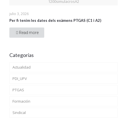
1200simulacrosA2
julio 3, 2026
Per fi tenim les dates dels exàmens PTGAS (C1 i A2)
Read more
Categorías
Actualidad
PDI_UPV
PTGAS
Formación
Sindical