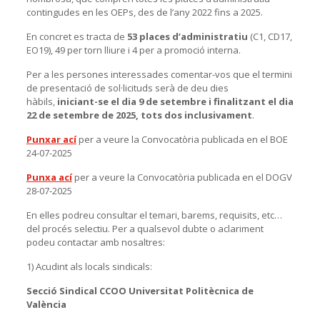
contingudes en les OEPs, des de l’any 2022 fins a 2025.
En concret es tracta de
53 places d’administratiu
(C1, CD17,
EO19), 49 per torn lliure i 4 per a promoció interna.
Per a les persones interessades comentar-vos que el termini
de presentació de sol·licituds serà de deu dies
hàbils,
iniciant-se el dia 9 de setembre i finalitzant el dia
22 de setembre de 2025, tots dos inclusivament
.
Punxar ací
per a veure la Convocatòria publicada en el BOE
24-07-2025
Punxa ací
per a veure la Convocatòria publicada en el DOGV
28-07-2025
En elles podreu consultar el temari, barems, requisits, etc…
del procés selectiu. Per a qualsevol dubte o aclariment
podeu contactar amb nosaltres:
1) Acudint als locals sindicals:
Secció Sindical
CCOO
Universitat Politècnica de
València