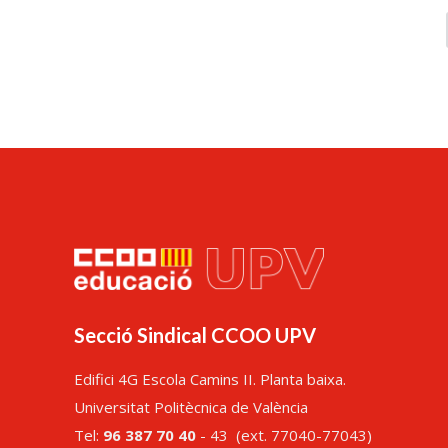
Secció Sindical CCOO UPV
Edifici 4G Escola Camins II. Planta baixa.
Universitat Politècnica de València
Tel:
96 387 70 40
- 43 (ext. 77040-77043)