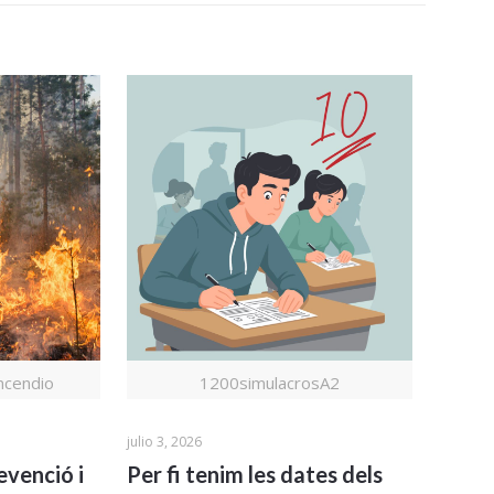
cendio
1200simulacrosA2
julio 3, 2026
evenció i
Per fi tenim les dates dels