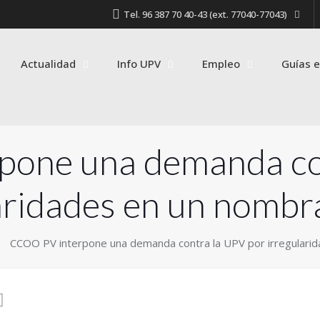
Tel. 96 387 70 40-43 (ext. 77040-77043)
Actualidad
Info UPV
Empleo
Guías e
one una demanda co
aridades en un nomb
CCOO PV interpone una demanda contra la UPV por irregulari