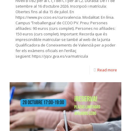
nivell B1/B2 per al C1, i del C1 per al C2. Durada: De l’1 de
setembre al 16 d’octubre 2026. Inscripció i matrícula:
Obertes fins al dia 15 de juliol. En
https://www.pv.ccoo.es/cursvalencia. Modalitat: En línia.
Campus ‘Treballengua’ de CCOO PV. Preu: Persones
afiliades: 90 euros (curs complet). Persones no afiliades:
150 euros (curs complet). Important: Recorda que és
imprescindible matricular-se també al web de la Junta
Qualificadora de Coneixements de Valencià per a poder
fer els exàmens oficials en l’enllaç
següent: https://jqcv.gva.es/va/matricula
Read more