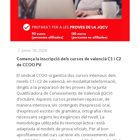
junio 18, 2026
Comença la inscripció dels cursos de valencià C1 i C2
de CCOO PV.
El sindicat CCOO organitza dos cursos intensius dels
nivells C1 i C2 de valencià, en modalitat teleformació,
dirigits a la preparació de les proves de la Junta
Qualificadora de Coneixements de Valencià (JQCV)
d’octubre. Aquests cursos pretenen repassar, de
manera intensiva, els continguts d’expressió oral,
d’expressió escrita i de gramàtica, ortografia i lèxic
necessaris segons les exigències del nivell. La
metodologia utilitzada és teoricopràctica i està
adaptada al models de prova oficials. Per al bon
aprofitament del curs cal tenir els coneixements del