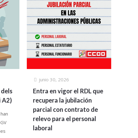
junio 30, 2026
 dels
Entra en vigor el RDL que
 A2)
recupera la jubilación
parcial con contrato de
 han
relevo para el personal
DOGV
laboral
les