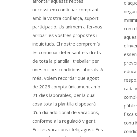
afrontar aquests reptes
d’aque
necessitem continuar comptant
negant
amb la vostra confiança, suport i
minimi
participació. Us animem a fer-nos
com d
arribar les vostres propostes i
aquest
inquietuds. El nostre compromís
d’inve
és continuar defensant els drets
essenc
de tota la plantilla i treballar per
preven
unes millors condicions laborals. A
educac
més, volem recordar que agost
respos
de 2026 compta únicament amb
cada 
21 dies laborables, per la qual
compl
cosa tota la plantilla disposarà
públic
d’un dia addicional de vacacions,
fiscal
conforme a la regulació vigent.
contri
Felices vacacions i feliç agost. Ens
condic