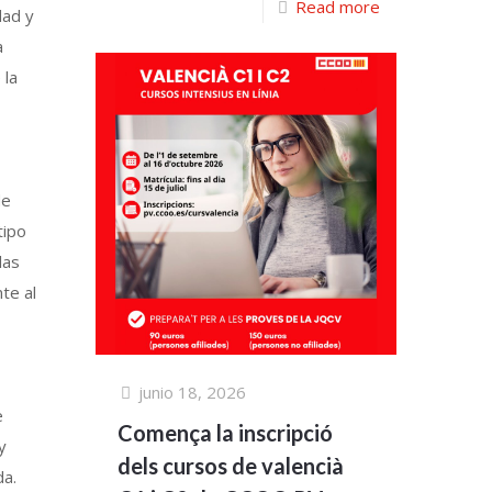
Read more
dad y
a
 la
de
tipo
las
te al
junio 18, 2026
e
Comença la inscripció
y
dels cursos de valencià
da.