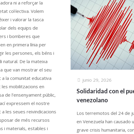
ladora ni a reforçar la
tat col·lectiva. Volem
ixer i valorar la tasca
lar dels equips de
rs i bomberes que
len en primera línia per
ir les persones, els béns i
i natural. De la mateixa
a que van mostrar el seu
 a la comunitat educativa
junio 29, 2026
 les mobilitzacions en
Solidaridad con el pu
a de l’ensenyament públic,
venezolano
’ací expressem el nostre
 a les seues reivindicacions
Los terremotos del 24 de j
isposar de més recursos
en Venezuela han causado 
 i materials, estables i
grave crisis humanitaria, c