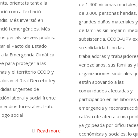
ents, orientats tant a la
de 1.400 víctimas mortales
ció com a l’extinció
de 3.000 personas heridas,
ndis. Més inversió en
grandes daños materiales y
nció i emergències. Més
de familias sin hogar ni med
os per als serveis públics.
subsistencia. CCOO-UPV e
sar el Pacto de Estado
su solidaridad con las
 a la Emergencia Climática
trabajadoras y trabajadore
ve para proteger a las
venezolanos, sus familias y 
as y el territorio CCOO y
organizaciones sindicales q
loran el Real Decreto-ley
están apoyando a las
didas urgentes de
comunidades afectadas y
ción laboral y social frente
participando en las labores
incendios forestales, fruto
emergencia y reconstrucció
álogo social
catástrofe afecta a una pob
ya golpeada por dificultade
Read more
económicas y sociales, lo q