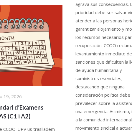
agrava sus consecuencias. 
prioridad debe ser salvar vi
atender a las personas heri
garantizar alojamiento y mov
los recursos necesarios par
recuperación. CCOO reclama
levantamiento inmediato de
sanciones que dificulten la l
de ayuda humanitaria y
suministros esenciales,
destacando que ninguna
consideración política debe
io 19, 2026
prevalecer sobre la asisten
ndari d’Examens
una emergencia. Asimismo, 
S (C1 i A2)
a la comunidad internacional 
movimiento sindical a actua
e CCOO-UPV us traslladem