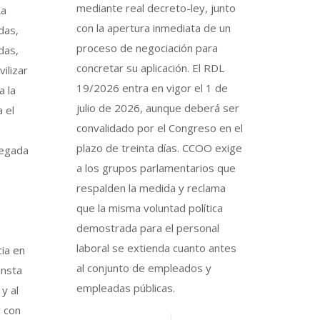
mediante real decreto-ley, junto
La
con la apertura inmediata de un
das,
proceso de negociación para
das,
concretar su aplicación. El RDL
ilizar
19/2026 entra en vigor el 1 de
a la
julio de 2026, aunque deberá ser
 el
convalidado por el Congreso en el
plazo de treinta días. CCOO exige
legada
a los grupos parlamentarios que
respalden la medida y reclama
que la misma voluntad política
demostrada para el personal
laboral se extienda cuanto antes
cia en
al conjunto de empleados y
insta
empleadas públicas.
y al
r con