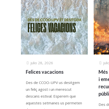
julio 28, 2026
jul
Felices vacacions
Més 
i em
Des de CCOO-UPV us desitgem
recu
un feliç agost i un merescut
públi
descans estival. Esperem que
aquestes setmanes us permeten
Des d