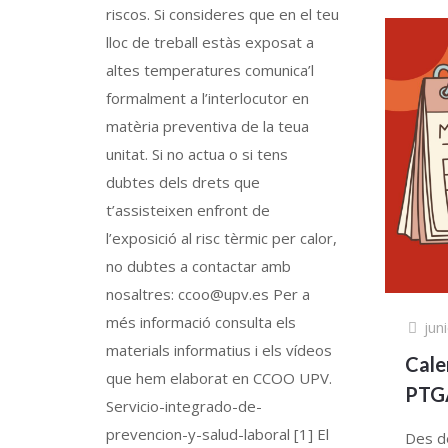
riscos. Si consideres que en el teu
lloc de treball estàs exposat a
altes temperatures comunica’l
formalment a l’interlocutor en
matèria preventiva de la teua
unitat. Si no actua o si tens
dubtes dels drets que
t’assisteixen enfront de
l’exposició al risc tèrmic per calor,
no dubtes a contactar amb
nosaltres: ccoo@upv.es Per a
més informació consulta els
jun
materials informatius i els vídeos
Cale
que hem elaborat en CCOO UPV.
PTGA
Servicio-integrado-de-
prevencion-y-salud-laboral [1] El
Des d