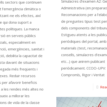
Simulacres d’examen A2: Ge
lls sectors que continuen
Administrativa (en preparaci
 l’emergència climàtica o
Recomanacions per a l’elab
tzant-ne els efectes, així
de preguntes tipus test per
e qui dona suport a
dels components del tribuna
es polítiques. La manca
Estigueu atents a les public
rsió en serveis públics
periòdiques del portal, amb
ials, especialment en
materials (test, recomanaci
ció, emergències, sanitat i
consells, simulacres d’exam
ió, debilita la capacitat de
etc…) que anirem publicant
ta davant de situacions
periòdicament. CCOO-UPV:
vegada més freqüents i
Compromís, Rigor i Veritat
exes. Reduir recursos
s per afavorir beneficis
Rea
s a les rendes més altes no
bueix a millorar les
ions de vida de la classe