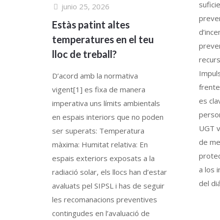
sufici
junio 25, 2026
preven
Estàs patint altes
d’ince
temperatures en el teu
preve
lloc de treball?
recurs
Impul
D’acord amb la normativa
frente
vigent[1] es fixa de manera
es cla
imperativa uns límits ambientals
person
en espais interiors que no poden
UGT va
ser superats: Temperatura
de me
màxima: Humitat relativa: En
protec
espais exteriors exposats a la
a los 
radiació solar, els llocs han d’estar
del di
avaluats pel SIPSL i has de seguir
les recomanacions preventives
contingudes en l’avaluació de