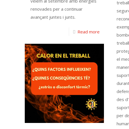
veiem al setembre amb energies
trebal
renovades per a continuar
segure
avançant juntes i junts.
reconé
exemp
Read more
bombe
trebal
proteg
el med
maner
suport
durant
defens
des d
suport
per d
humans