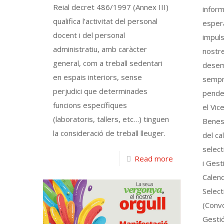
Reial decret 486/1997 (Annex III)
inform
qualifica l’activitat del personal
espera
docent i del personal
impuls
administratiu, amb caràcter
nostre
general, com a treball sedentari
desem
en espais interiors, sense
sempr
perjudici que determinades
penden
funcions específiques
el Vic
(laboratoris, tallers, etc…) tinguen
Benest
la consideració de treball lleuger.
del ca
select
Read more
i Gest
Calend
Select
(Conv
Gestió