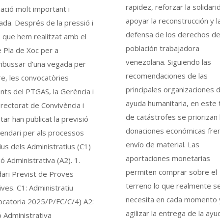
rapidez, reforzar la solidari
ació molt important i
apoyar la reconstrucción y l
da. Després de la pressió i
defensa de los derechos de
 que hem realitzat amb el
población trabajadora
 Pla de Xoc per a
venezolana. Siguiendo las
bussar d’una vegada per
recomendaciones de las
e, les convocatòries
principales organizaciones 
ts del PTGAS, la Gerència i
ayuda humanitaria, en este 
erectorat de Convivència i
de catástrofes se priorizan 
ar han publicat la previsió
donaciones económicas fren
lendari per als processos
envío de material. Las
ius dels Administratius (C1)
aportaciones monetarias
ió Administrativa (A2). 1.
permiten comprar sobre el
ari Previst de Proves
terreno lo que realmente s
ives. C1: Administratiu
necesita en cada momento 
ocatoria 2025/P/FC/C/4) A2:
agilizar la entrega de la ayu
 Administrativa