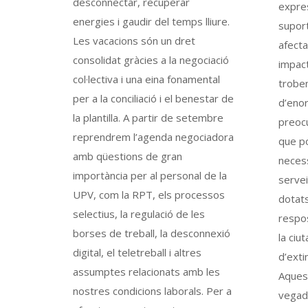
desconnectar, recuperar
expres
energies i gaudir del temps lliure.
suport
Les vacacions són un dret
afecta
consolidat gràcies a la negociació
impact
col·lectiva i una eina fonamental
trobem
per a la conciliació i el benestar de
d’eno
la plantilla. A partir de setembre
preocu
reprendrem l’agenda negociadora
que po
amb qüestions de gran
necess
importància per al personal de la
servei
UPV, com la RPT, els processos
dotats
selectius, la regulació de les
respos
borses de treball, la desconnexió
la ciu
digital, el teletreball i altres
d’extin
assumptes relacionats amb les
Aquest
nostres condicions laborals. Per a
vegada