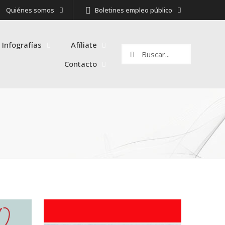
Quiénes somos
Boletines empleo público
 Infografías
Afíliate
Contacto