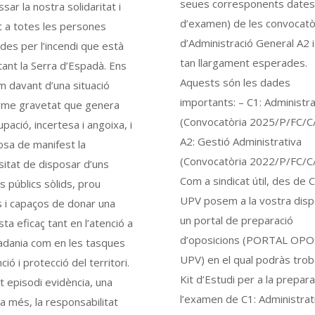
seues corresponents dates
sar la nostra solidaritat i
d’examen) de les convocatò
 a totes les persones
d’Administració General A2 i
des per l’incendi que està
tan llargament esperades.
ant la Serra d’Espadà. Ens
Aquests són les dades
 davant d’una situació
importants: – C1: Administra
rme gravetat que genera
(Convocatòria 2025/P/FC/C/
pació, incertesa i angoixa, i
A2: Gestió Administrativa
sa de manifest la
(Convocatòria 2022/P/FC/C
itat de disposar d’uns
Com a sindicat útil, des de
s públics sòlids, prou
UPV posem a la vostra disp
 i capaços de donar una
un portal de preparació
ta eficaç tant en l’atenció a
d’oposicions (PORTAL OPO
tadania com en les tasques
UPV) en el qual podràs troba
ció i protecció del territori.
Kit d’Estudi per a la prepar
 episodi evidència, una
l’examen de C1: Administrati
 més, la responsabilitat