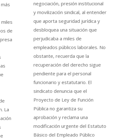
negociación, presión institucional
, más
y movilización sindical, al entender
que aporta seguridad jurídica y
 miles
desbloquea una situación que
ios de
perjudicaba a miles de
xpresa
empleados públicos laborales. No
obstante, recuerda que la
s
recuperación del derecho sigue
las
pendiente para el personal
ue
funcionario y estatutario. El
sindicato denuncia que el
Proyecto de Ley de Función
 de
Pública no garantiza su
n. La
aprobación y reclama una
lación
modificación urgente del Estatuto
s
Básico del Empleado Público
ue