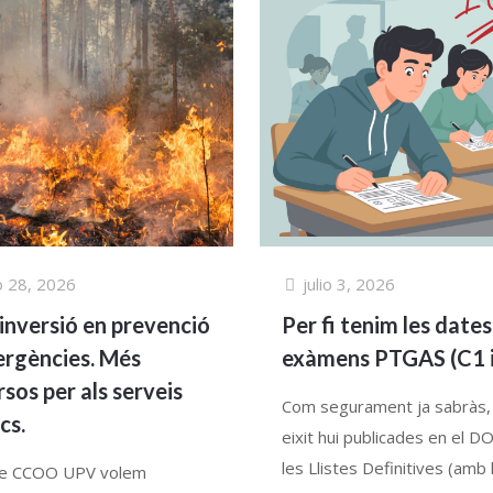
io 28, 2026
julio 3, 2026
inversió en prevenció
Per fi tenim les dates
ergències. Més
exàmens PTGAS (C1 i
rsos per als serveis
Com segurament ja sabràs,
cs.
eixit hui publicades en el 
les Llistes Definitives (amb 
e CCOO UPV volem