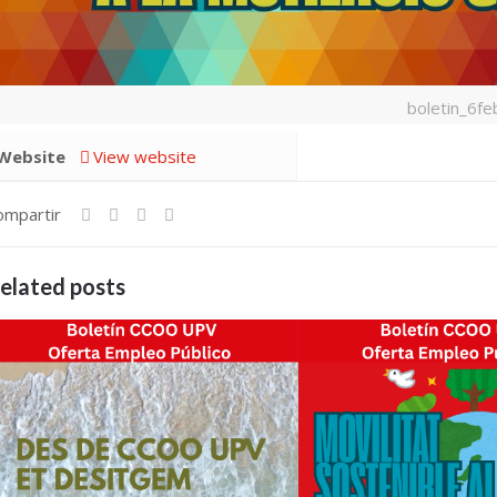
boletin_6fe
Website
View website
ompartir
elated posts