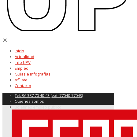
✕
Inicio
Actualidad
Info UPV
Empleo
Guías e Infografías
Afíliate
Contacto
Tel. 96 387 70 40-43 (ext. 77040-77043)
Quiénes somos
Boletines empleo público