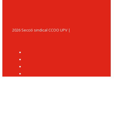
2026 Secció sindical CCOO UPV |
Federació
d'Educació de Comissions Obreres del País
Valencià