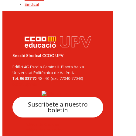
Sindical
Secció Sindical CCOO UPV
Edifici 4G Escola Camins II. Planta baixa.
Universitat Politècnica de València
Tel:
96 387 70 40
- 43 (ext. 77040-77043)
ccoo@upv.es
Suscríbete a nuestro
boletín
Politica de Cookies
Política de Privacidad
Aviso legal