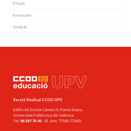
PTGAS
Formación
Sindical
Secció Sindical CCOO UPV
Edifici 4G Escola Camins II. Planta baixa.
Universitat Politècnica de València
Tel:
96 387 70 40
- 43 (ext. 77040-77043)
ccoo@upv.es