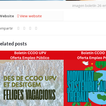
imagen boletín 26 e
Website
View website
ompartir
elated posts