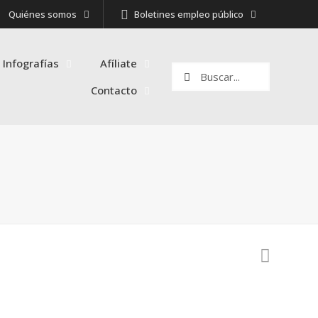
Quiénes somos
Boletines empleo público
 Infografías
Afíliate
Contacto