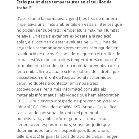
Estàs patint altes temperatures en el teu lloc de
treball?
D’acord amb la normativa vigent[1] es fixa de manera
imperativa uns límits ambientals en espais interiors que
no poden ser superats: Temperatura màxima: Humitat
relativa: En espais exteriors exposats a la radiació
solar, els llocs han d’estar avaluats pel SIPSL i has de
seguir les recomanacions preventives contingudes en
l’avaluació de riscos. Si consideres que en el teu lloc de
treball estàs exposat a altes temperatures comunica’l
formalment a l’interlocutor en matèria preventiva de la
teua unitat. Si no actua o si tens dubtes dels drets que
t’assisteixen enfront de l’exposició al risc tèrmic per
calor, no dubtes a contactar amb nosaltres:
ccoo@upv.es Per a més informació consulta els
materials informatius i els vídeos que hem elaborat en
CCOO UPV. Servicio-integrado-de-prevencion-y-salud-
laboral [1] El Reial decret 486/1997 (Annex III) qualifica
l’activitat del personal docent i del personal
administratiu, amb caràcter general, com a treball
sedentari en espais interiors, sense perjudici que
determinades funcions específiques (laboratoris,
tallers, etc…) tinguen la consideració de treball lleuger.