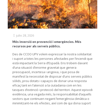
julio 28, 2026
Més inversió en prevenció i emergències. Més
recursos per als serveis públics.
Des de CCOO UPV volem expressar la nostra solidaritat
i suport a totes les persones afectades per l’incendi que
està impactant la Serra d’Espadà. Ens trobem davant
d’una situació d’enorme gravetat que genera
preocupació, incertesa i angoixa, i que posa de
manifest la necessitat de disposar d’uns serveis públics
sòlids, prou dotats i capaços de donar una resposta
eficaç tant en l’atenció a la ciutadania com en les
tasques d’extinció i protecció del territori. Aquest episodi
evidència, una vegada més, la responsabilitat d’aquells
sectors que continuen negant l’emergència climàtica o
minimitzant-ne els efectes, així com de qui dona suport