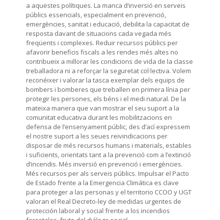
a aquestes polítiques. La manca d’inversió en serveis
públics essencials, especialment en prevenció,
emergències, sanitat i educació, debilita la capacitat de
resposta davant de situacions cada vegada més
freqüents i complexes. Reduir recursos públics per
afavorir beneficis fiscals a les rendes més altes no
contribueix a millorar les condicions de vida de la classe
treballadora ni a reforçar la seguretat col·lectiva. Volem
reconéixer i valorar la tasca exemplar dels equips de
bombers i bomberes que treballen en primera línia per
protegir les persones, els béns i el medi natural. De la
mateixa manera que van mostrar el seu suport a la
comunitat educativa durant les mobilitzacions en
defensa de l’ensenyament públic, des d’ací expressem
el nostre suport a les seues reivindicacions per
disposar de més recursos humans i materials, estables
i suficients, orientats tant a la prevenció com a l’extinció
d’incendis. Més inversió en prevenció i emergències.
Més recursos per als serveis públics. Impulsar el Pacto
de Estado frente a la Emergencia Climática es clave
para proteger a las personas y el territorio CCOO y UGT
valoran el Real Decreto-ley de medidas urgentes de
protección laboral y social frente a los incendios