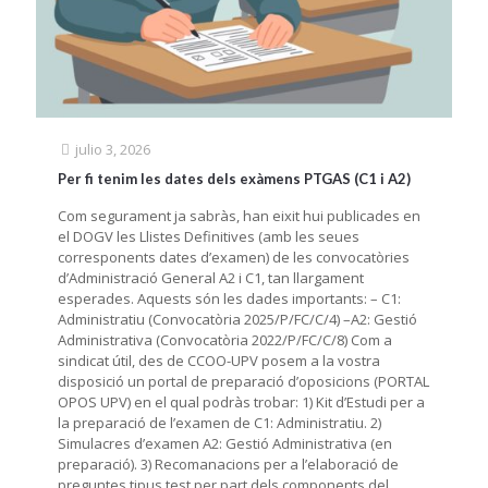
julio 3, 2026
Per fi tenim les dates dels exàmens PTGAS (C1 i A2)
Com segurament ja sabràs, han eixit hui publicades en
el DOGV les Llistes Definitives (amb les seues
corresponents dates d’examen) de les convocatòries
d’Administració General A2 i C1, tan llargament
esperades. Aquests són les dades importants: – C1:
Administratiu (Convocatòria 2025/P/FC/C/4) –A2: Gestió
Administrativa (Convocatòria 2022/P/FC/C/8) Com a
sindicat útil, des de CCOO-UPV posem a la vostra
disposició un portal de preparació d’oposicions (PORTAL
OPOS UPV) en el qual podràs trobar: 1) Kit d’Estudi per a
la preparació de l’examen de C1: Administratiu. 2)
Simulacres d’examen A2: Gestió Administrativa (en
preparació). 3) Recomanacions per a l’elaboració de
preguntes tipus test per part dels components del