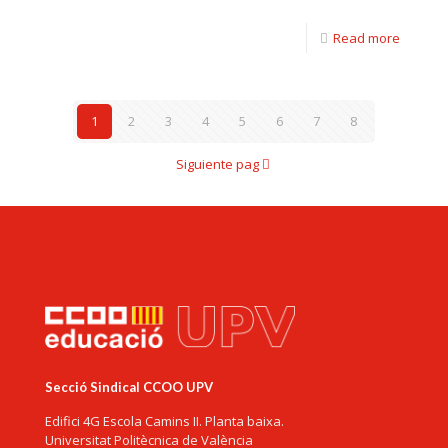
Read more
1
2
3
4
5
6
7
8
Siguiente pag
Secció Sindical CCOO UPV
Edifici 4G Escola Camins II. Planta baixa.
Universitat Politècnica de València