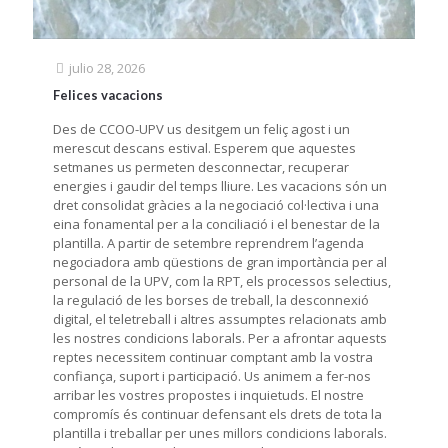
julio 28, 2026
Felices vacacions
Des de CCOO-UPV us desitgem un feliç agost i un
merescut descans estival. Esperem que aquestes
setmanes us permeten desconnectar, recuperar
energies i gaudir del temps lliure. Les vacacions són un
dret consolidat gràcies a la negociació col·lectiva i una
eina fonamental per a la conciliació i el benestar de la
plantilla. A partir de setembre reprendrem l’agenda
negociadora amb qüestions de gran importància per al
personal de la UPV, com la RPT, els processos selectius,
la regulació de les borses de treball, la desconnexió
digital, el teletreball i altres assumptes relacionats amb
les nostres condicions laborals. Per a afrontar aquests
reptes necessitem continuar comptant amb la vostra
confiança, suport i participació. Us animem a fer-nos
arribar les vostres propostes i inquietuds. El nostre
compromís és continuar defensant els drets de tota la
plantilla i treballar per unes millors condicions laborals.