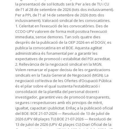
la presentació de sol·licituds serà: Per a les de TU i CU
de l’1 al 28 de setembre de 2026 (tots dos inclusivament).
Per a PPL de l’1 al 14 de setembre de 2026 (tots dos
inclusivament). Valoració sindical de les convocatòries.
1. Celeritat en l’execució de les convocatòries. Des de
CCOO-UPV valorem de forma molt positiva l’execució
immediata, sense demores. Tan sols quatre dies
després de la publicació de la OEP 2026 en el DOGV, es
publica la convocatòria en el BOE. Aquesta agilitat
administrativa és fonamental per a garantir les
expectatives de promoció i estabilitat del PDI acreditat.
2. Rellevància de la negociació sindical en la MGN.
Volem remarcar el paper decisiu de les organitzacions
sindicals en la Taula General de Negociació (MGN). La
negociació col·lectiva de les Ofertes d’Ocupació Pública
és el pilar sobre el qual sustenta l’estabilització i
consolidació de la plantilla del personal docent i
investigador, garantint vies de promoció transparents,
segures i respectuoses amb els principis de mèrit,
igualtat, capacitat i publicitat. Enllaç a la publicació oficial
del BOE: BOE 21-07-2026 — Resolució de 13 de juliol de
2026 (UPV 68 plaçes TU) BOE 21-07-2026 — Resolució de
13 de juliol de 2026 (UPV 42 plaçes CU) Diari Oficial de la