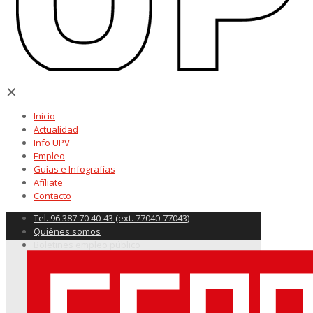
✕
Inicio
Actualidad
Info UPV
Empleo
Guías e Infografías
Afíliate
Contacto
Tel. 96 387 70 40-43 (ext. 77040-77043)
Quiénes somos
Boletines empleo público