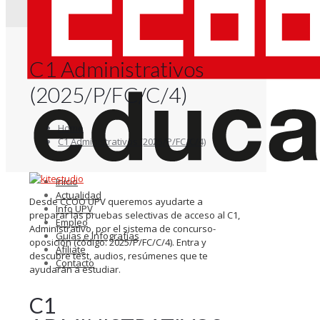
C1 Administrativos
(2025/P/FC/C/4)
Home
C1 Administrativos (2025/P/FC/C/4)
Inicio
Actualidad
Desde CCOO UPV queremos ayudarte a
Info UPV
preparar las pruebas selectivas de acceso al C1,
Empleo
Administrativo, por el sistema de concurso-
Guías e Infografías
oposición (código: 2025/P/FC/C/4). Entra y
Afíliate
descubre test, audios, resúmenes que te
Contacto
ayudarán a estudiar.
C1