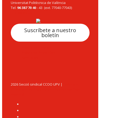
Universitat Politècnica de València
Tel:
96 387 70 40
- 43 (ext. 77040-77043)
ccoo@upv.es
Suscríbete a nuestro
boletín
Politica de Cookies
Política de Privacidad
Aviso legal
2026 Secció sindical CCOO UPV |
Federació
d'Educació de Comissions Obreres del País
Valencià